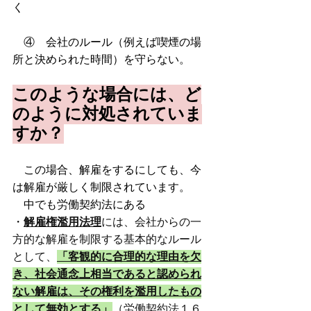
く
　④
　会社のルール（例えば喫煙の場
所と決められた時間）を守らない。
このような場合には、ど
のように対処されていま
すか？
　この場合、解雇をするにしても、今
は解雇が厳しく制限されています。
　中でも労働契約法にある
・
解雇
権濫用法理
には、会社からの一
方的な解雇を制限する基本的なルール
として、
「客観的に合理的な理由を欠
き、社会通念上相当であると認められ
ない解雇は、その権利を濫用したもの
として無効とする」
（労働契約法１６