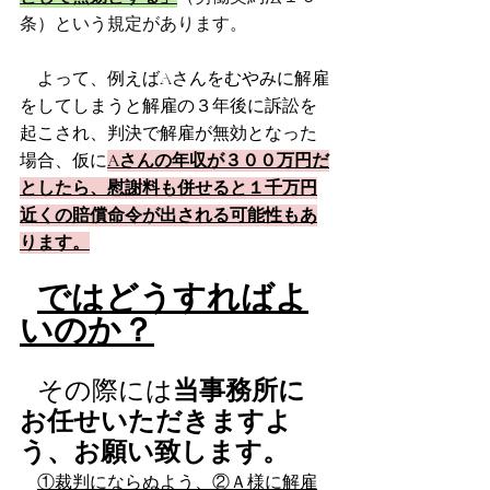
条）という規定があります。
　よって、例えばAさんをむやみに解雇
をしてしまうと解雇の３年後に訴訟を
起こされ、判決で解雇が無効となった
場合、仮に
Aさんの年収が３００万円だ
としたら、慰謝料も併せると１千万円
近くの賠償命令が出される可能性もあ
ります。
ではどうすればよ
いのか？
その際には
当事務所に
お任せいただきますよ
う、お願い致します。
①裁判にならぬよう、②Ａ様に解雇