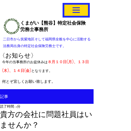
くまがい【熊谷】特定社会保険
労務士事務所
二日市から筑紫地区そして福岡県全般を中心に活動する
法務局出身の特定社会保険労務士です。
〈お知らせ〉
８月１０日(月)、１３日
今年の当事務所のお盆休みは
(木)、１４日(金)
となります。
​何とぞ宜しくお願い致します。
記事
読了時間: 2分
貴方の会社に問題社員はい
ませんか？