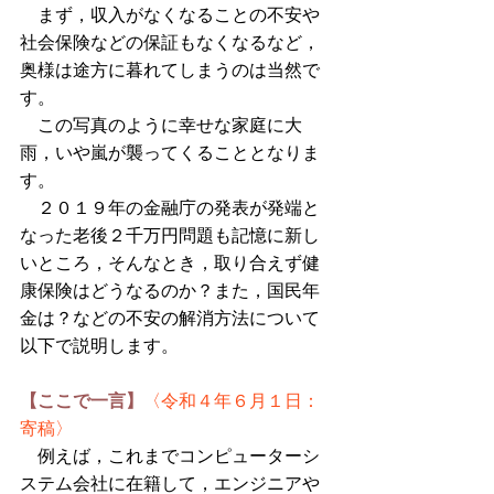
　まず，収入がなくなることの不安や
社会保険などの保証もなくなるなど，
奥様は途方に暮れてしまうのは当然で
す。
　この写真のように幸せな家庭に大
雨，いや嵐が襲ってくることとなりま
す。
　２０１９年の金融庁の発表が発端と
なった老後２千万円問題も記憶に新し
いところ，そんなとき，取り合えず健
康保険はどうなるのか？また，国民年
金は？などの不安の解消方法について
以下で説明します。
【ここで一言】
〈令和４年６月１日：
寄稿〉
　例えば，これまでコンピューターシ
ステム会社に在籍して，エンジニアや