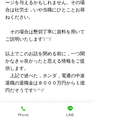
ージを与えるかもしれません。その場
合は社労士，いや当職にひとことお尋
ねください。
　その場合は懇切丁寧に資料を用いて
ご説明いたします!(^^)!
以上でこのお話を閉める前に，一つ聞
かなきゃ良かったと思える情報をご提
供します。
　上記で述べた，ホンダ，電通の中途
退職の退職金は８０００万円から１億
円だそうです"(-""-)"
　それではまた新しい情報が入り次
第，お知らせします( ^^) _U~~
Phone
LINE