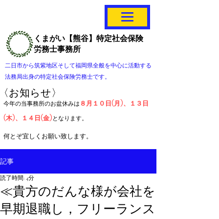
くまがい【熊谷】特定社会保険
労務士事務所
二日市から筑紫地区そして福岡県全般を中心に活動する
法務局出身の特定社会保険労務士です。
〈お知らせ〉
８月１０日(月)、１３日
今年の当事務所のお盆休みは
(木)、１４日(金)
となります。
​何とぞ宜しくお願い致します。
記事
読了時間: 4分
≪貴方のだんな様が会社を
早期退職し，フリーランス