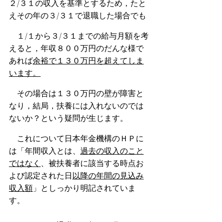
２/３１の収入を基準とするため，たと
えその年の３/３１で退職した場合でも
　１/１から３/３１までの給与月額を考
えると，年収８００万円のだんな様で
あれば
余裕で１３０万円を超えてしま
います。
　その場合は１３０万円の壁が障害と
なり，結局，扶養には入れないのでは
ないか？という疑問が生じます。
　これについて日本年金機構のＨＰに
は「年間収入とは、
過去の収入のこと
ではなく
、被扶養者に該当する時点お
よび認定された日
以降の年間の見込み
収入額
」としっかり明記されていま
す。