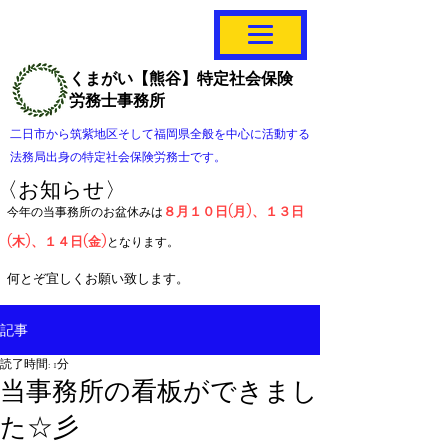
くまがい【熊谷】特定社会保険
労務士事務所
二日市から筑紫地区そして福岡県全般を中心に活動する
法務局出身の特定社会保険労務士です。
〈お知らせ〉
８月１０日(月)、１３日
今年の当事務所のお盆休みは
(木)、１４日(金)
となります。
​何とぞ宜しくお願い致します。
記事
読了時間: 1分
当事務所の看板ができまし
た☆彡