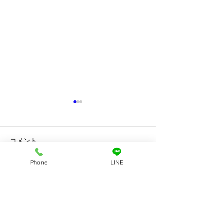
コメント
Phone
LINE
コメントを追加…
当事務所の助成金実績に
貴方の会社に問
ついて （R4.4/1～R6.10/1
いませんか？
現在まで）